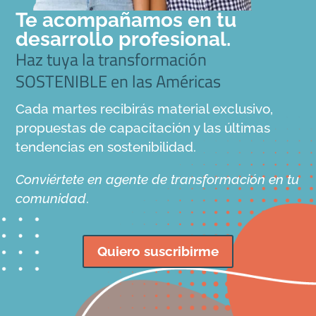
Te acompañamos en tu
desarrollo profesional.
Haz tuya la transformación
SOSTENIBLE en las Américas
Cada martes recibirás material exclusivo,
propuestas de capacitación y las últimas
tendencias en sostenibilidad.
Conviértete en agente de transformación en tu
comunidad
.
Quiero suscribirme