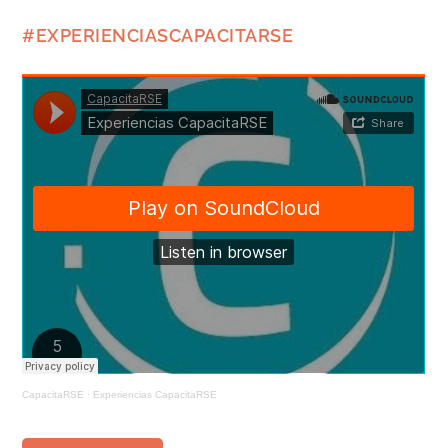
#EXPERIENCIASCAPACITARSE
CapacitaRSE
·
Experiencias CapacitaRSE