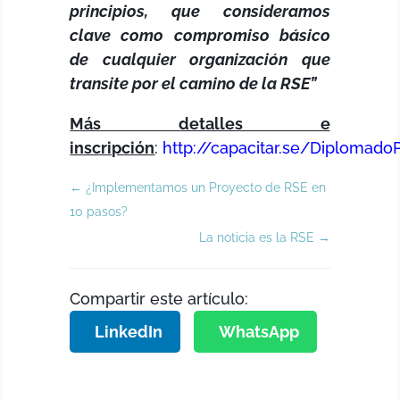
principios, que consideramos
clave como compromiso básico
de cualquier organización que
transite por el camino de la RSE”
Más detalles e
inscripción
:
http://capacitar.se/Diplomado
←
¿Implementamos un Proyecto de RSE en
10 pasos?
La noticia es la RSE
→
Compartir este artículo:
LinkedIn
WhatsApp