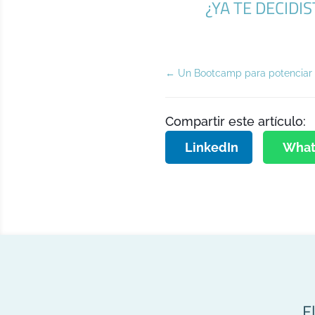
¿YA TE DECID
←
Un Bootcamp para potenciar 
Compartir este artículo:
LinkedIn
What
E