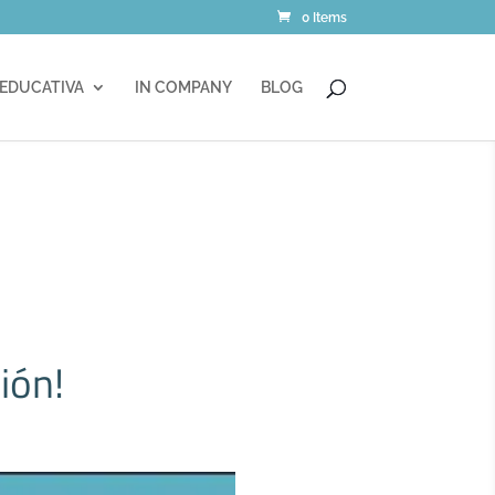
0 Items
 EDUCATIVA
IN COMPANY
BLOG
ión!