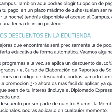
Campus. También aquí podrás elegir tu opción de pa
 tu pago, en un plazo máximo de 24hs (suelen ser n
or la noche) tendrás disponible el acceso al Campus, 
a una fecha de inicio posterior.
OS DESCUENTOS EN LA EDUTIENDA
ejoras que encontrarás será precisamente la de poder
ferta educativa de forma automática. Veamos algun
 programas a la vez, se aplica un descuento del 10%. P
grados + el Curso de Elaboración de Reportes de Sos
 tienes un código de descuento, podrás sumarlo tamb
 la promoción 3×2 ahora es más fácil de aplicar, ya 
s que sean de tu interés (incluye el Diplomado Expre
cada uno.
 descuento por ser parte de nuestro Alumni, la Memb
itucionales, podrás aplicarlo en cualquier momento.