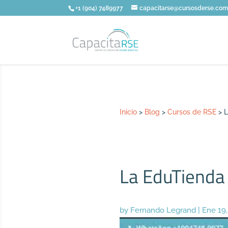
+1 (904) 7489977
capacitarse@cursosderse.co
Inicio
>
Blog
>
Cursos de RSE
>
L
La EduTienda l
by
Fernando Legrand
|
Ene 19,