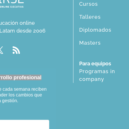
Cursos
Talleres
ucación online
Diplomados
n Latam desde 2006
Masters
Para equipos
Programas in
ollo profesional
company
ue cada semana reciben
ender los cambios que
a gestión.