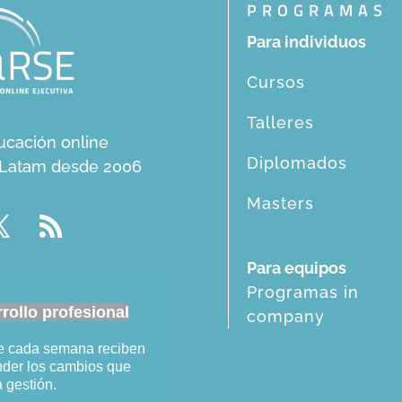
PROGRAMAS
Para individuos
Cursos
Talleres
ucación online
Diplomados
n Latam desde 2006
Masters
Para equipos
Programas in
ollo profesional
company
ue cada semana reciben
ender los cambios que
a gestión.