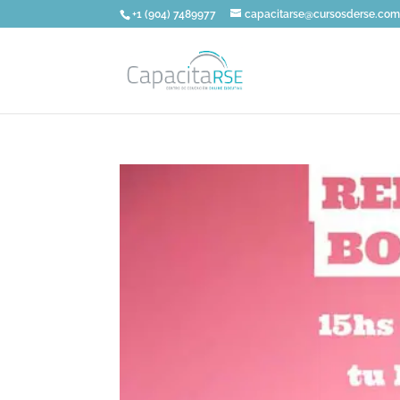
+1 (904) 7489977
capacitarse@cursosderse.co