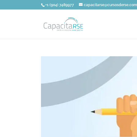
+1 (904) 7489977
capacitarse@cursosderse.co