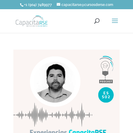
+1 (904) 7489977
capacitarse@cursosderse.com