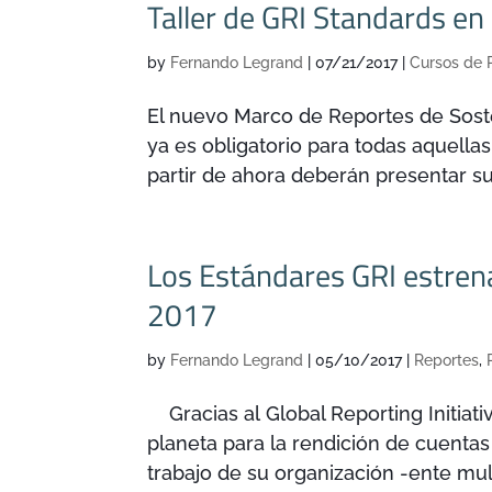
Taller de GRI Standards en
by
Fernando Legrand
|
07/21/2017
|
Cursos de 
El nuevo Marco de Reportes de Soste
ya es obligatorio para todas aquell
partir de ahora deberán presentar s
Los Estándares GRI estren
2017
by
Fernando Legrand
|
05/10/2017
|
Reportes
,
Gracias al Global Reporting Initiat
planeta para la rendición de cuentas 
trabajo de su organización -ente mult