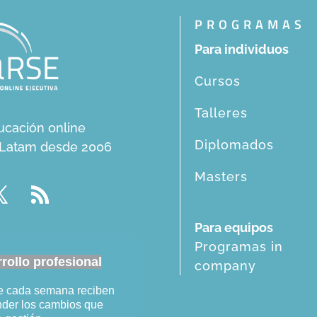
PROGRAMAS
Para individuos
Cursos
Talleres
ucación online
Diplomados
n Latam desde 2006
Masters
Para equipos
Programas in
ollo profesional
company
ue cada semana reciben
ender los cambios que