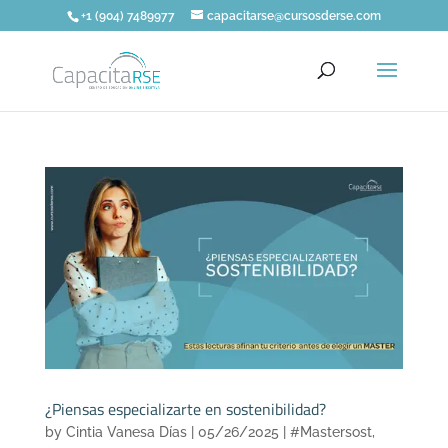
+1 (904) 7489977
capacitarse@cursosderse.com
¿Piensas especializarte en sostenibilidad?
by
Cintia Vanesa Días
|
05/26/2025
|
#Mastersost
,