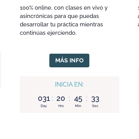
100% online, con clases en vivo y
asincrónicas para que puedas
desarrollar tu práctica mientras
continúas ejerciendo.
MÁS INFO
INICIA EN:
031
:
20
:
45
:
31
Day
Hrs
Min
Sec