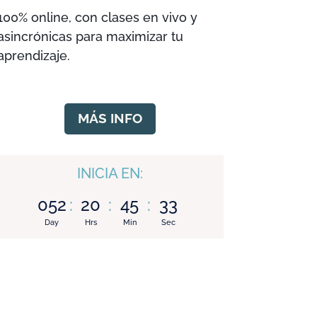
100% online, con clases en vivo y
asincrónicas para maximizar tu
aprendizaje.
MÁS INFO
INICIA EN:
052
:
20
:
45
:
31
Day
Hrs
Min
Sec