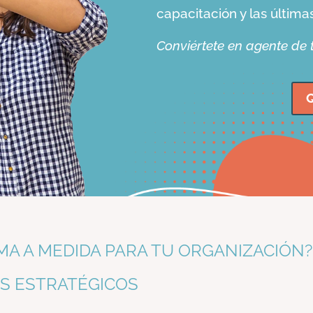
capacitación y las última
Conviértete en agente de
Q
MA A MEDIDA PARA TU ORGANIZACIÓN?
S ESTRATÉGICOS