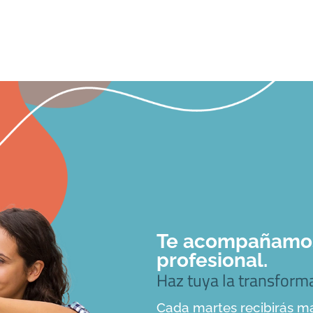
Te acompañamos 
profesional.
Haz tuya la transfor
Cada martes recibirás ma