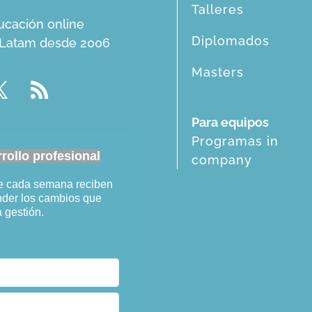
Talleres
ucación online
Diplomados
n Latam desde 2006
Masters
Para equipos
Programas in
ollo profesional
company
ue cada semana reciben
ender los cambios que
a gestión.