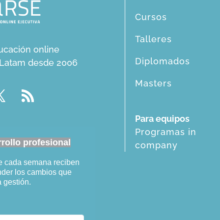
Cursos
Talleres
ucación online
Diplomados
n Latam desde 2006
Masters
Para equipos
Programas in
ollo profesional
company
ue cada semana reciben
ender los cambios que
a gestión.