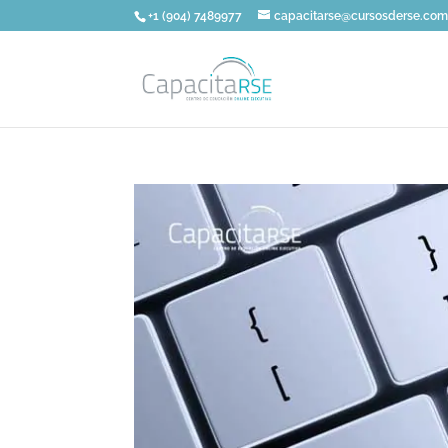
+1 (904) 7489977
capacitarse@cursosderse.co