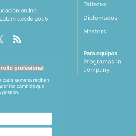
Talleres
ucación online
Diplomados
n Latam desde 2006
Masters
Para equipos
Programas in
ollo profesional
company
ue cada semana reciben
ender los cambios que
a gestión.