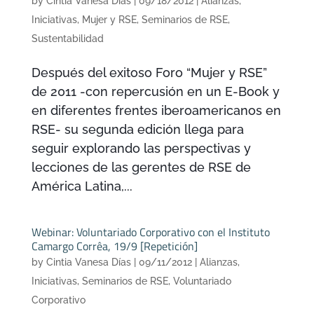
by
Cintia Vanesa Días
|
09/18/2012
|
Alianzas
,
Iniciativas
,
Mujer y RSE
,
Seminarios de RSE
,
Sustentabilidad
Después del exitoso Foro “Mujer y RSE”
de 2011 -con repercusión en un E-Book y
en diferentes frentes iberoamericanos en
RSE- su segunda edición llega para
seguir explorando las perspectivas y
lecciones de las gerentes de RSE de
América Latina,...
Webinar: Voluntariado Corporativo con el Instituto
Camargo Corrêa, 19/9 [Repetición]
by
Cintia Vanesa Días
|
09/11/2012
|
Alianzas
,
Iniciativas
,
Seminarios de RSE
,
Voluntariado
Corporativo