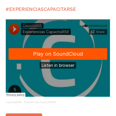
#EXPERIENCIASCAPACITARSE
CapacitaRSE
·
Experiencias CapacitaRSE