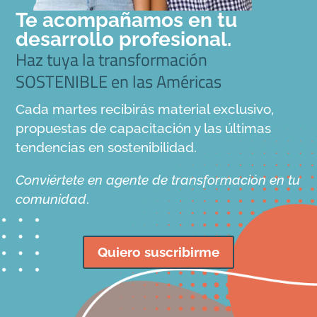
Te acompañamos en tu
desarrollo profesional.
Haz tuya la transformación
SOSTENIBLE en las Américas
Cada martes recibirás material exclusivo,
propuestas de capacitación y las últimas
tendencias en sostenibilidad.
Conviértete en agente de transformación en tu
comunidad
.
Quiero suscribirme