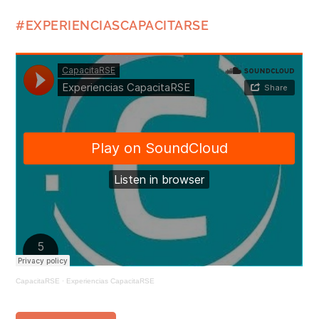
#EXPERIENCIASCAPACITARSE
CapacitaRSE
·
Experiencias CapacitaRSE