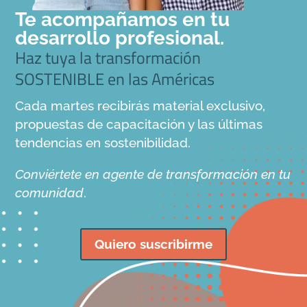
Te acompañamos en tu
desarrollo profesional.
Haz tuya la transformación
SOSTENIBLE en las Américas
Cada martes recibirás material exclusivo,
propuestas de capacitación y las últimas
tendencias en sostenibilidad.
Conviértete en agente de transformación en tu
comunidad
.
Quiero suscribirme