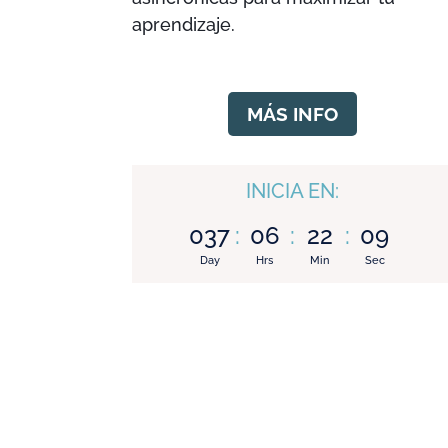
aprendizaje.
MÁS INFO
INICIA EN:
037
:
06
:
22
:
08
Day
Hrs
Min
Sec