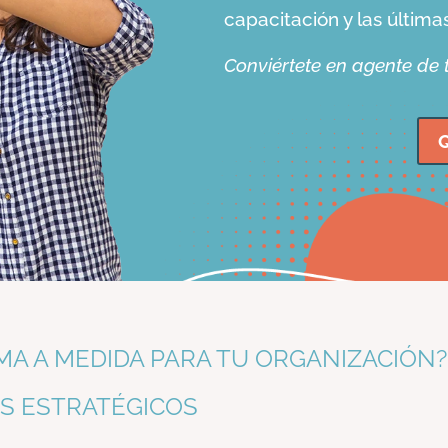
capacitación y las última
Conviértete en agente de
Q
MA A MEDIDA PARA TU ORGANIZACIÓN?
S ESTRATÉGICOS