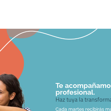
Te acompañamos 
profesional.
Haz tuya la transfor
Cada martes recibirás ma