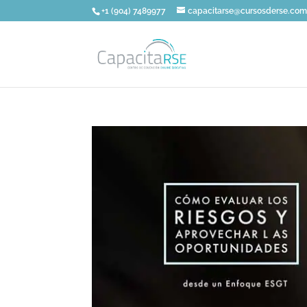
+1 (904) 7489977
capacitarse@cursosderse.co