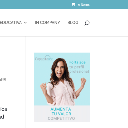
0 Items
 EDUCATIVA
IN COMPANY
BLOG
aRS
íos
ad