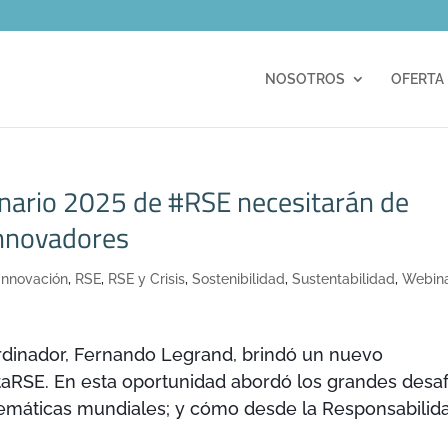
m
NOSOTROS
OFERTA
enario 2025 de #RSE necesitarán de
innovadores
Innovación
,
RSE
,
RSE y Crisis
,
Sostenibilidad
,
Sustentabilidad
,
Webin
oordinador, Fernando Legrand, brindó un nuevo
aRSE. En esta oportunidad abordó los grandes desaf
blemáticas mundiales; y cómo desde la Responsabilid