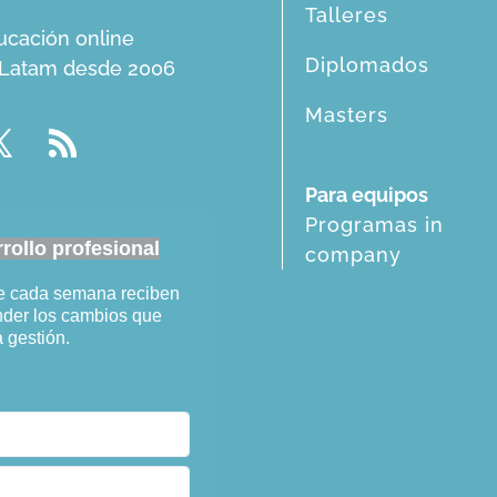
Talleres
ucación online
Diplomados
n Latam desde 2006
Masters
Para equipos
Programas in
ollo profesional
company
ue cada semana reciben
ender los cambios que
a gestión.