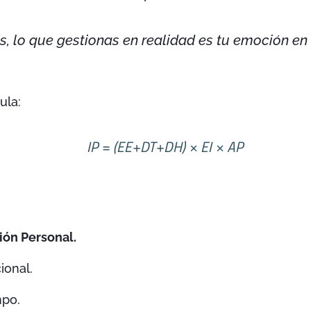
s, lo que gestionas en realidad es tu emoción en
ula:
IP = (EE+DT+DH) × EI × AP
ión Personal.
ional.
mpo.