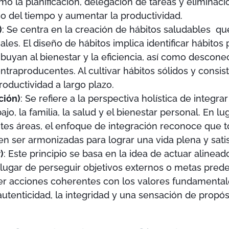
o la planificación, delegación de tareas y eliminaci
uso del tiempo y aumentar la productividad.
)
: Se centra en la creación de hábitos saludables
qu
les. El diseño de hábitos implica identificar hábitos 
buyan al bienestar y la eficiencia, así como descon
ntraproducentes. Al cultivar hábitos sólidos y consiste
oductividad a largo plazo.
ción)
: Se refiere a la perspectiva holística de integra
bajo, la familia, la salud y el bienestar personal. En l
entes áreas, el enfoque de integración reconoce que 
n ser armonizadas para lograr una vida plena y satis
)
: Este principio se basa en la idea de actuar alinead
 lugar de perseguir objetivos externos o metas predef
r acciones coherentes con los valores fundamentale
utenticidad, la integridad y una sensación de propósi