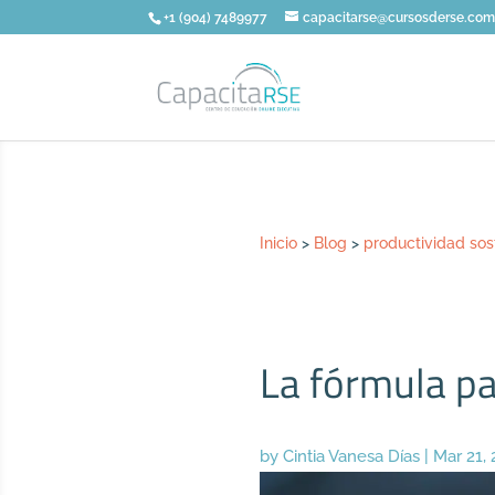
+1 (904) 7489977
capacitarse@cursosderse.co
Inicio
>
Blog
>
productividad sos
La fórmula pa
by
Cintia Vanesa Días
|
Mar 21,