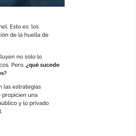
l. Esto es: los
ión de la huella de
luyen no solo lo
icos. Pero,
¿qué sucede
es?
 las estrategias
e propicien una
úblico y lo privado
.