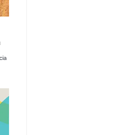
d
cia