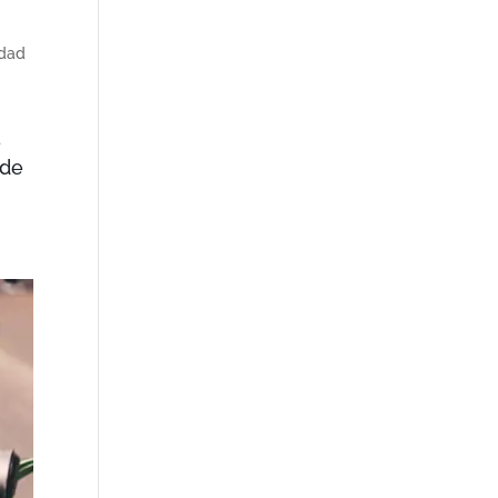
idad
a
 de